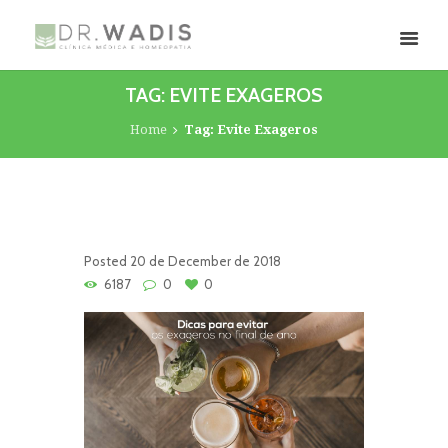
TAG: EVITE EXAGEROS
Home
Tag: Evite Exageros
Posted
20 de December de 2018
6187
0
0