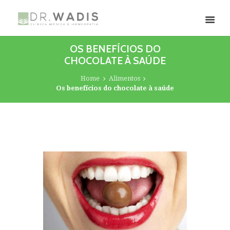
OS BENEFÍCIOS DO
CHOCOLATE À SAÚDE
Home
Alimentos
Os benefícios do chocolate à saúde